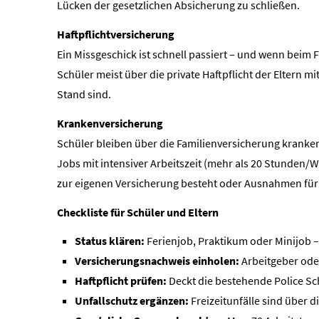
Lücken der gesetzlichen Absicherung zu schließen.
Haft­pflichtversicherung
Ein Missgeschick ist schnell passiert – und wenn beim 
Schüler meist über die private Haft­pflicht der Eltern
Stand sind.
Kranken­ver­si­che­rung
Schüler bleiben über die Familienversicherung kranken
Jobs mit intensiver Arbeitszeit (mehr als 20 Stunden/Wo
zur eigenen Versicherung besteht oder Ausnahmen für 
Checkliste für Schüler und Eltern
Status klären:
Ferienjob, Praktikum oder Minijob – 
Versicherungsnachweis einholen:
Arbeitgeber oder
Haft­pflicht prüfen:
Deckt die bestehende Police S
Unfallschutz ergänzen:
Freizeitunfälle sind über d