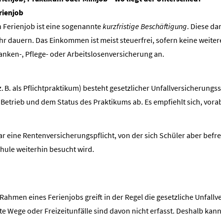
rienjob
n Ferienjob ist eine sogenannte
kurzfristige Beschäftigung
. Diese da
hr dauern. Das Einkommen ist meist steuerfrei, sofern keine weitere
anken-, Pflege- oder Arbeitslosenversicherung an.
B. als Pflichtpraktikum) besteht gesetzlicher Unfall­ver­si­che­rungs
Betrieb und dem Status des Praktikums ab. Es empfiehlt sich, vorab 
r eine Rentenversicherungspflicht, von der sich Schüler aber befre
Schule weiterhin besucht wird.
men eines Ferienjobs greift in der Regel die gesetzliche Unfall­ver
e Wege oder Freizeitunfälle sind davon nicht erfasst. Deshalb kann ei