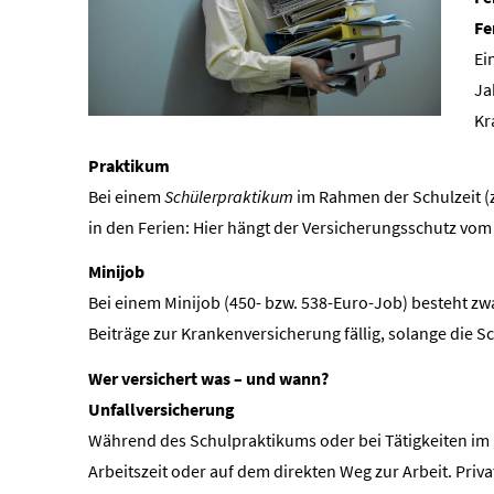
Fe
Ei
Ja
Kr
Praktikum
Bei einem
Schülerpraktikum
im Rahmen der Schulzeit (z. 
in den Ferien: Hier hängt der Versicherungsschutz vom 
Minijob
Bei einem Minijob (450- bzw. 538-Euro-Job) besteht zwa
Beiträge zur Kranken­ver­si­che­rung fällig, solange die 
Wer versichert was – und wann?
Unfall­ver­si­che­rung
Während des Schulpraktikums oder bei Tätigkeiten im Rah
Arbeitszeit oder auf dem direkten Weg zur Arbeit. Privat