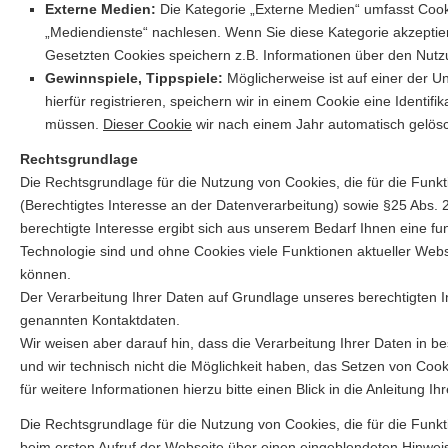
Externe Medien:
Die Kategorie „Externe Medien“ umfasst Cooki
„Mediendienste“ nachlesen. Wenn Sie diese Kategorie akzeptier
Gesetzten Cookies speichern z.B. Informationen über den Nutz
Gewinnspiele, Tippspiele:
Möglicherweise ist auf einer der U
hierfür registrieren, speichern wir in einem Cookie eine Iden
müssen.
Dieser Cookie
wir nach einem Jahr automatisch gelösc
Rechtsgrundlage
Die Rechtsgrundlage für die Nutzung von Cookies, die für die Funkt
(Berechtigtes Interesse an der Datenverarbeitung) sowie §25 Abs. 
berechtigte Interesse ergibt sich aus unserem Bedarf Ihnen eine fun
Technologie sind und ohne Cookies viele Funktionen aktueller Webs
können.
Der Verarbeitung Ihrer Daten auf Grundlage unseres berechtigten 
genannten Kontaktdaten.
Wir weisen aber darauf hin, dass die Verarbeitung Ihrer Daten in 
und wir technisch nicht die Möglichkeit haben, das Setzen von Coo
für weitere Informationen hierzu bitte einen Blick in die Anleitung I
Die Rechtsgrundlage für die Nutzung von Cookies, die für die Funkti
beim ersten Aufruf der Webseite über einen eingeblendeten Hinweist