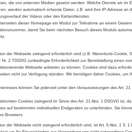
es, die von externen Medien gesetzt werden. Welche Dienste wir im Ein
en, werden automatisch erfasste Daten, z.B. wird ihre IP-Adresse an d
ungsverlauf der Videos oder des Kartendienstes.
nterseiten dieser Homepage ein Modul zur Teilnahme an einem Gewinns
tifikationsnummer, damit Sie beim nächsten Besuch dieses Moduls autom
ht.
ion der Webseite zwingend erforderlich sind (z.B. Warenkorb-Cookie, S
2 Nr. 2 TDDDG (unbedingte Erforderlichkeit zur Bereitstellung eines 
ktionierende Webseite anbieten zu können. Cookies sind dazu erforderlich
eiten nicht zur Verfügung stünden. Wir benötigen daher Cookies, um Ih
Interesses können Sie jederzeit unter den Voraussetzungen des Art. 2
bestimmten Cookies zwingend im Sinne des Art. 21 Abs. 1 DSGVO ist, d
kies auf bestimmten individuellen Endgeräten zu unterbinden. Sie könn
hres Browsers.
on der Webseite nicht zwingend erforderlich sind, ist Art. 6 Abs. 1 S. 
ext um Ihr Einverständnis zur Verwendung von nicht notwendigen Cookie