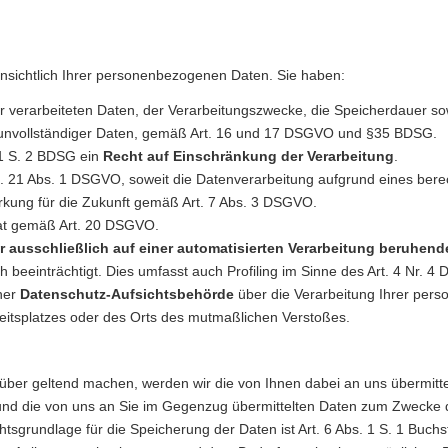
nsichtlich Ihrer personenbezogenen Daten. Sie haben:
r verarbeiteten Daten, der Verarbeitungszwecke, die Speicherdauer
 unvollständiger Daten, gemäß Art. 16 und 17 DSGVO und §35 BDSG.
1 S. 2 BDSG ein
Recht auf Einschränkung der Verarbeitung
.
 21 Abs. 1 DSGVO, soweit die Datenverarbeitung aufgrund eines berech
rkung für die Zukunft gemäß Art. 7 Abs. 3 DSGVO.
at gemäß Art. 20 DSGVO.
er ausschließlich auf einer automatisierten Verarbeitung beruhe
ch beeinträchtigt. Dies umfasst auch Profiling im Sinne des Art. 4 Nr. 
ner
Datenschutz-Aufsichtsbehörde
über die Verarbeitung Ihrer per
beitsplatzes oder des Orts des mutmaßlichen Verstoßes.
geltend machen, werden wir die von Ihnen dabei an uns übermittelte
 und die von uns an Sie im Gegenzug übermittelten Daten zum Zwecke 
chtsgrundlage für die Speicherung der Daten ist Art. 6 Abs. 1 S. 1 Buc