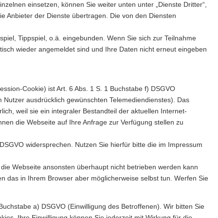
zelnen einsetzen, können Sie weiter unten unter „Dienste Dritter“,
ie Anbieter der Dienste übertragen. Die von den Diensten
piel, Tippspiel, o.ä. eingebunden. Wenn Sie sich zur Teilnahme
atisch wieder angemeldet sind und Ihre Daten nicht erneut eingeben
ession-Cookie) ist Art. 6 Abs. 1 S. 1 Buchstabe f) DSGVO
vom Nutzer ausdrücklich gewünschten Telemediendienstes). Das
, weil sie ein integraler Bestandteil der aktuellen Internet-
nen die Webseite auf Ihre Anfrage zur Verfügung stellen zu
1 DSGVO widersprechen. Nutzen Sie hierfür bitte die im Impressum
a die Webseite ansonsten überhaupt nicht betrieben werden kann
en das in Ihrem Browser aber möglicherweise selbst tun. Werfen Sie
1 Buchstabe a) DSGVO (Einwilligung des Betroffenen). Wir bitten Sie
s. Ihre Einwilligung können Sie jederzeit mit Wirkung für die