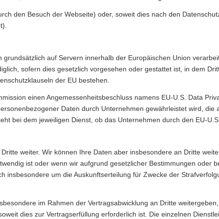
rch den Besuch der Webseite) oder, soweit dies nach den Datenschutzge
t).
n grundsätzlich auf Servern innerhalb der Europäischen Union verarbeit
ediglich, sofern dies gesetzlich vorgesehen oder gestattet ist, in dem D
atenschutzklauseln der EU bestehen.
Kommission einen Angemessenheitsbeschluss namens EU-U.S. Data Pri
personenbezogener Daten durch Unternehmen gewährleistet wird, die
ht bei dem jeweiligen Dienst, ob das Unternehmen durch den EU-U.S. D
itte weiter. Wir können Ihre Daten aber insbesondere an Dritte weite
notwendig ist oder wenn wir aufgrund gesetzlicher Bestimmungen oder b
sich insbesondere um die Auskunftserteilung für Zwecke der Strafverfo
esondere im Rahmen der Vertragsabwicklung an Dritte weitergeben, z
t dies zur Vertragserfüllung erforderlich ist. Die einzelnen Dienstlei