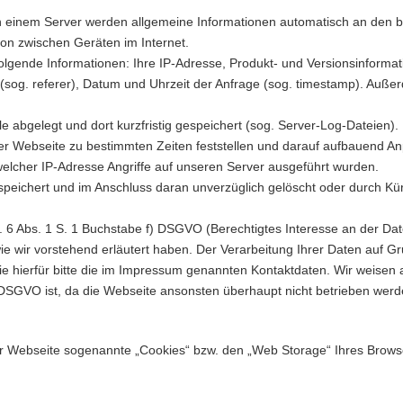
 einem Server werden allgemeine Informationen automatisch an den ber
on zwischen Geräten im Internet.
gende Informationen: Ihre IP-Adresse, Produkt- und Versionsinforma
fand (sog. referer), Datum und Uhrzeit der Anfrage (sog. timestamp). 
le abgelegt und dort kurzfristig gespeichert (sog. Server-Log-Dateien)
 der Webseite zu bestimmten Zeiten feststellen und darauf aufbauend
elcher IP-Adresse Angriffe auf unseren Server ausgeführt wurden.
gespeichert und im Anschluss daran unverzüglich gelöscht oder durch Kü
. 6 Abs. 1 S. 1 Buchstabe f) DSGVO (Berechtigtes Interesse an der Date
e wir vorstehend erläutert haben. Der Verarbeitung Ihrer Daten auf Gr
ierfür bitte die im Impressum genannten Kontaktdaten. Wir weisen abe
 DSGVO ist, da die Webseite ansonsten überhaupt nicht betrieben werd
er Webseite sogenannte „Cookies“ bzw. den „Web Storage“ Ihres Brows