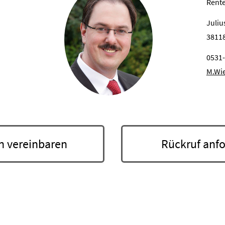
Rent
Juliu
3811
0531
M.Wi
 ver­ein­baren
Rück­ruf an­fo