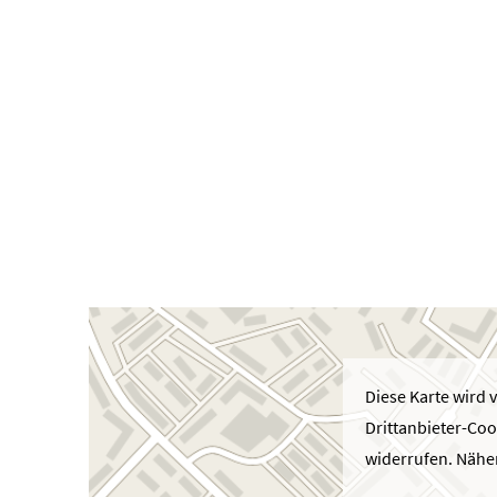
Diese Karte wird 
Drittanbieter-Coo
widerrufen. Näher