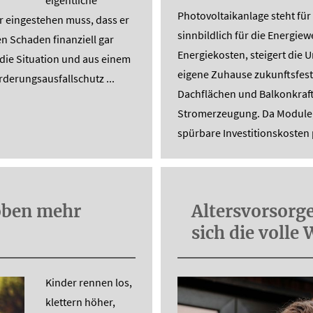
Photovoltaikanlage steht fü
r eingestehen muss, dass er
sinnbildlich für die Energie
en Schaden finanziell gar
Energiekosten, steigert die
die Situation und aus einem
eigene Zuhause zukunftsfest
rderungsausfallschutz ...
Dachflächen und Balkonkraft
Stromerzeugung. Da Module,
spürbare Investitionskosten 
oben mehr
Alters­vorsorg
sich die volle 
Kinder rennen los,
klettern höher,