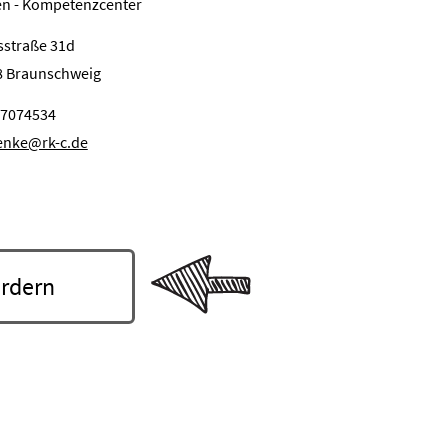
en - Kompetenzcenter
sstraße 31d
8 Braunschweig
-7074534
enke@rk-c.de
r­dern