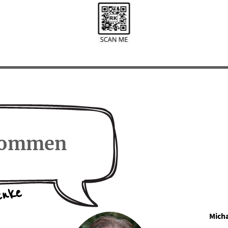
lkommen
enke
Mich