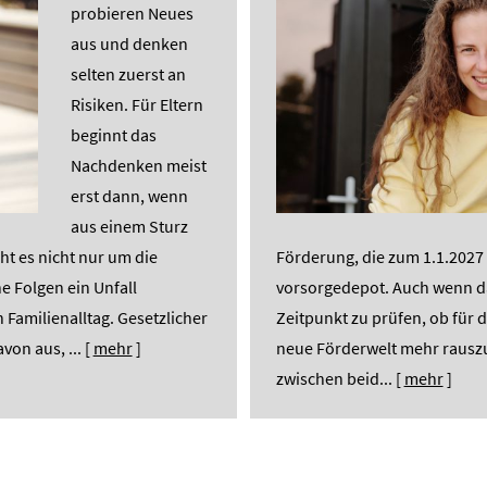
probieren Neues
aus und denken
selten zuerst an
Risiken. Für Eltern
beginnt das
Nachdenken meist
erst dann, wenn
aus einem Sturz
t es nicht nur um die
Förderung, die zum 1.1.2027 in
e Folgen ein Unfall
vorsorgedepot. Auch wenn das 
 Familienalltag. Gesetzlicher
Zeitpunkt zu prüfen, ob für d
von aus, ...
[
mehr
]
neue Förderwelt mehr rauszu
zwischen beid...
[
mehr
]